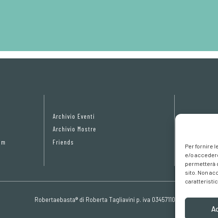
Archivio Eventi
Privacy Pol
Archivio Mostre
Cookie poli
om
Friends
Preferenze 
Per fornire 
e/o accedere
permetterà d
sito. Non ac
caratteristic
Robertaebasta® di Roberta Tagliavini p. iva 03457110157
A