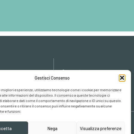
icy
Gestisci Consenso
cy
cookies
le migliori esperienze, utilizziamo tecnologie come i cookie per memorizzare
 alle informazioni del dispositivo. Il consenso a queste tecnologie ci
i elaborare dati come il comportamento di navigazione o ID unici su questo
consentire o ritirare il consenso può influire negativamente su alcune
he e funzioni.
ccetta
Nega
Visualizza preferenze