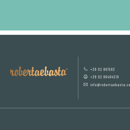
+39 02 861593
+39 02 86464519
info@robertaebasta.c