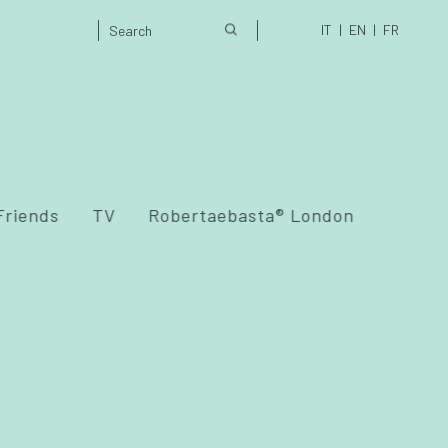
IT
EN
FR
Friends
TV
Robertaebasta® London