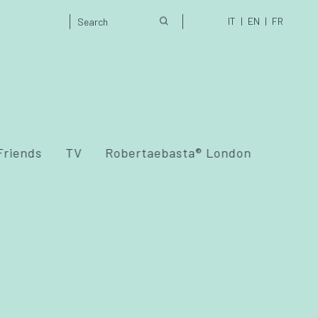
IT
EN
FR
Friends
TV
Robertaebasta® London