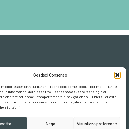
icy
Gestisci Consenso
cy
cookies
le migliori esperienze, utilizziamo tecnologie come i cookie per memorizzare
 alle informazioni del dispositivo. Il consenso a queste tecnologie ci
i elaborare dati come il comportamento di navigazione o ID unici su questo
consentire o ritirare il consenso può influire negativamente su alcune
he e funzioni.
ccetta
Nega
Visualizza preferenze