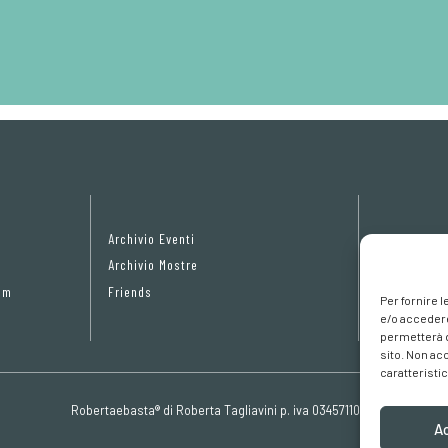
Archivio Eventi
Privacy Pol
Archivio Mostre
Cookie poli
om
Friends
Preferenze 
Per fornire 
e/o accedere
permetterà d
sito. Non ac
caratteristic
Robertaebasta® di Roberta Tagliavini p. iva 03457110157
A