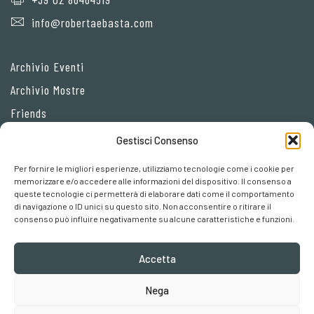
info@robertaebasta.com
Archivio Eventi
Archivio Mostre
Friends
Gestisci Consenso
Privacy Policy
Per fornire le migliori esperienze, utilizziamo tecnologie come i cookie per
Cookie policy
memorizzare e/o accedere alle informazioni del dispositivo. Il consenso a
queste tecnologie ci permetterà di elaborare dati come il comportamento
Preferenze cookies
di navigazione o ID unici su questo sito. Non acconsentire o ritirare il
consenso può influire negativamente su alcune caratteristiche e funzioni.
Accetta
Nega
Robertaebasta® di Roberta Tagliavini p. iva 03457110157