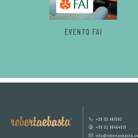
EVENTO FAI
+39 02 861593
+39 02 86464519
info@robertaebasta.c