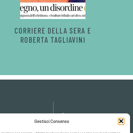
CORRIERE DELLA SERA E
ROBERTA TAGLIAVINI
icy
Gestisci Consenso
cy
cookies