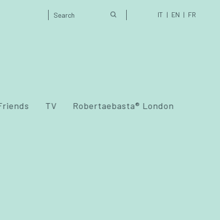
IT
EN
FR
Friends
TV
Robertaebasta® London