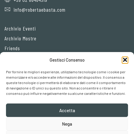
info@robertaebasta.com
Archivio Eventi
Archivio Mostre
Friends
Gestisci Consenso
Privacy Policy
Per fornire le migliori esperienze, utilizziamo tecnologie come i cookie per
Cookie policy
memorizzare e/o accedere alle informazioni del dispositivo. Il consenso a
queste tecnologie ci permetterà di elaborare dati come il comportamento
Preferenze cookies
di navigazione o ID unici su questo sito. Non acconsentire o ritirare il
consenso può influire negativamente su alcune caratteristiche e funzioni.
Accetta
Nega
Robertaebasta® di Roberta Tagliavini p. iva 03457110157