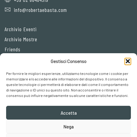
info@robertaebasta.com
Archivio Eventi
Archivio Mostre
Friends
Gestisci Consenso
Privacy Policy
Per fornire le migliori esperienze, utilizziamo tecnologie come i cookie per
Cookie policy
memorizzare e/o accedere alle informazioni del dispositivo. Il consenso a
queste tecnologie ci permetterà di elaborare dati come il comportamento
Preferenze cookies
di navigazione o ID unici su questo sito. Non acconsentire o ritirare il
consenso può influire negativamente su alcune caratteristiche e funzioni.
Accetta
Nega
Robertaebasta® di Roberta Tagliavini p. iva 03457110157