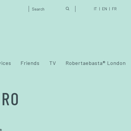
IT
EN
FR
vices
Friends
TV
Robertaebasta® London
TRO
®