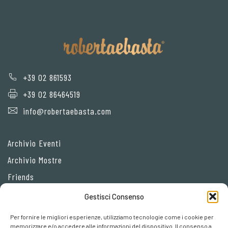
+39 02 861593
+39 02 86464519
info@robertaebasta.com
Archivio Eventi
Archivio Mostre
Friends
Gestisci Consenso
Privacy Policy
Per fornire le migliori esperienze, utilizziamo tecnologie come i cookie per
Cookie policy
memorizzare e/o accedere alle informazioni del dispositivo. Il consenso a