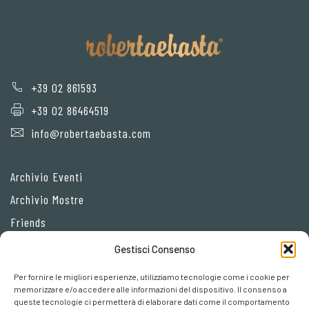
+39 02 861593
+39 02 86464519
info@robertaebasta.com
Archivio Eventi
Archivio Mostre
Friends
Gestisci Consenso
Privacy Policy
Per fornire le migliori esperienze, utilizziamo tecnologie come i cookie per
Cookie policy
memorizzare e/o accedere alle informazioni del dispositivo. Il consenso a
queste tecnologie ci permetterà di elaborare dati come il comportamento