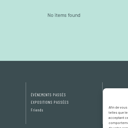
No items found
ÉVÉNEMENTS PASSÉS
Privacy Pol
EXPOSITIONS PASSÉES
Cookie poli
Afin de vous
Friends
Préférence
telles que l
acceptant ce
comportement
de votre con