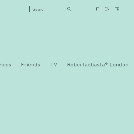
IT
EN
FR
vices
Friends
TV
Robertaebasta® London