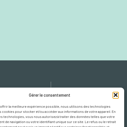
icy
Gérer le consentement
cy
 offrir la meilleure expérience possible, nous utilisons des technologies
s Cookies
es cookies pour stocker et/ou accéder aux informations de votre appareil. En
s technologies, vous nous autorisez à traiter des données telles que votre
 de navigation ou votre identifiant unique sur ce site. Le refus ou le retrait
sentement peut avoir un impact négatif sur certaines fonctionnalités et