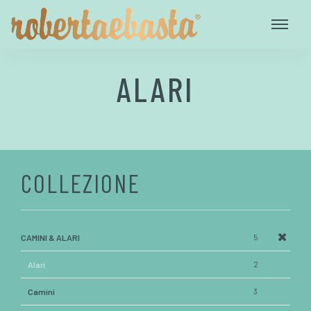
ALARI
COLLEZIONE
CAMINI & ALARI
5
Alari
2
Camini
3