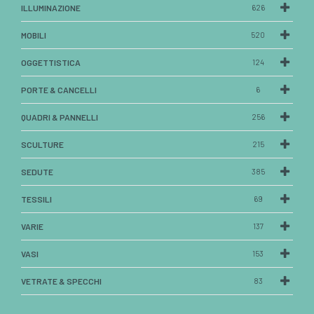
ILLUMINAZIONE
626
MOBILI
520
OGGETTISTICA
124
PORTE & CANCELLI
6
QUADRI & PANNELLI
256
SCULTURE
215
SEDUTE
385
TESSILI
69
VARIE
137
VASI
153
VETRATE & SPECCHI
83