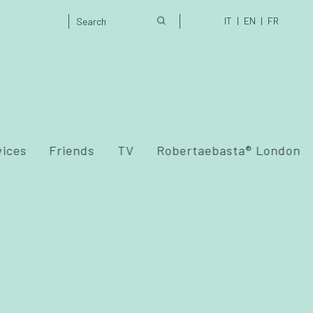
IT
EN
FR
vices
Friends
TV
Robertaebasta® London