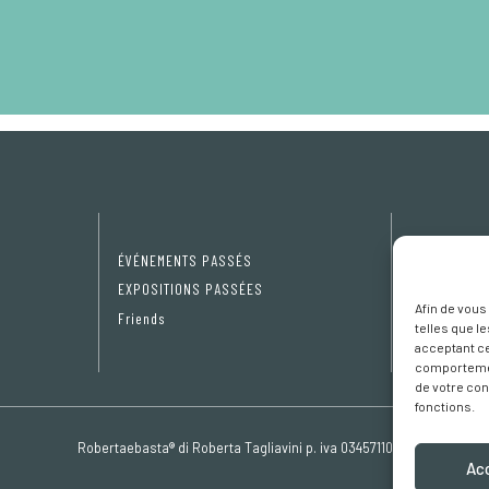
ÉVÉNEMENTS PASSÉS
Privacy Pol
EXPOSITIONS PASSÉES
Cookie poli
Afin de vous
Friends
Préférence
telles que l
acceptant ce
comportement
de votre con
fonctions.
Robertaebasta® di Roberta Tagliavini p. iva 03457110157
Ac