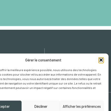
icy
Gérer le consentement
cy
 offrir la meilleure expérience possible, nous utilisons des technologies
s Cookies
es cookies pour stocker et/ou accéder aux informations de votre appareil. En
s technologies, vous nous autorisez à traiter des données telles que votre
 de navigation ou votre identifiant unique sur ce site. Le refus ou le retrait
sentement peut avoir un impact négatif sur certaines fonctionnalités et
cepter
Décliner
Afficher les préférences