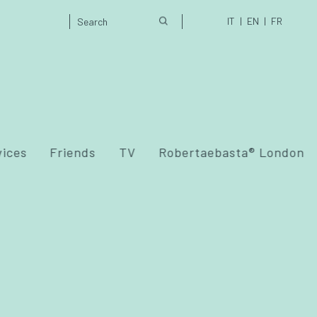
IT
EN
FR
vices
Friends
TV
Robertaebasta® London