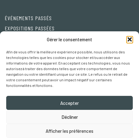
ÉVÉNEMENTS PASSÉS
EXPOSITIONS PASSÉES
Friends
Gérer le consentement
Afin de vous offrir la meilleure expérience possible, nous utilisons des
Privacy Policy
technologies telles que les cookies pour stocker et/ou accéder aux
informations de votre appareil. En acceptant ces technologies, vous nous
Cookie policy
autorisez à traiter des données telles que votre comportement de
navigation ou votre identifiant unique sur ce site. Le refus ou le retrait de
Préférences Cookies
votre consentement peut avoir un impact négatif sur certaines
fonctionnalités et fonctions.
Accepter
Décliner
Robertaebasta® di Roberta Tagliavini p. iva 03457110157
Afficher les préférences