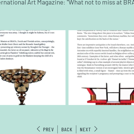
rnational Art Magazine: "What not to miss at B
PREV
BACK
NEXT