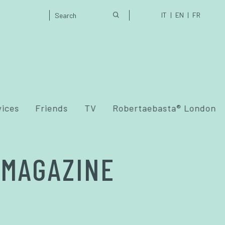
IT
EN
FR
vices
Friends
TV
Robertaebasta® London
 MAGAZINE