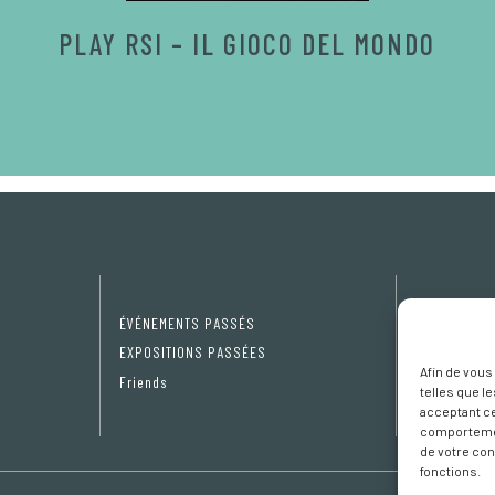
PLAY RSI – IL GIOCO DEL MONDO
ÉVÉNEMENTS PASSÉS
Privacy Pol
EXPOSITIONS PASSÉES
Cookie poli
Afin de vous
Friends
Préférence
telles que l
acceptant ce
comportement
de votre con
fonctions.