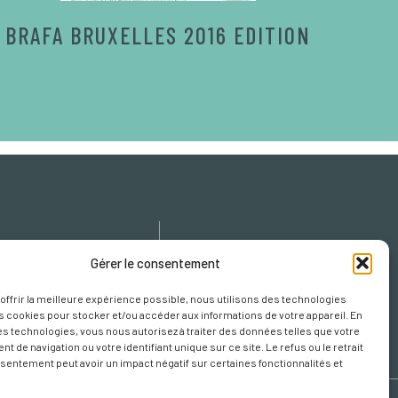
BRAFA BRUXELLES 2016 EDITION
icy
Gérer le consentement
cy
 offrir la meilleure expérience possible, nous utilisons des technologies
s Cookies
es cookies pour stocker et/ou accéder aux informations de votre appareil. En
s technologies, vous nous autorisez à traiter des données telles que votre
 de navigation ou votre identifiant unique sur ce site. Le refus ou le retrait
sentement peut avoir un impact négatif sur certaines fonctionnalités et