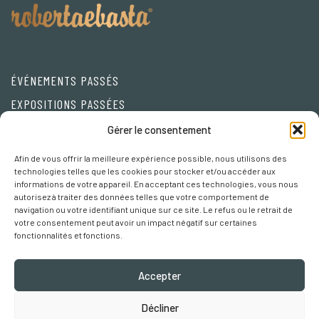
ÉVÉNEMENTS PASSÉS
EXPOSITIONS PASSÉES
Friends
Gérer le consentement
Afin de vous offrir la meilleure expérience possible, nous utilisons des
Privacy Policy
technologies telles que les cookies pour stocker et/ou accéder aux
informations de votre appareil. En acceptant ces technologies, vous nous
Cookie policy
autorisez à traiter des données telles que votre comportement de
navigation ou votre identifiant unique sur ce site. Le refus ou le retrait de
Préférences Cookies
votre consentement peut avoir un impact négatif sur certaines
fonctionnalités et fonctions.
Accepter
Décliner
Robertaebasta® di Roberta Tagliavini p. iva 03457110157