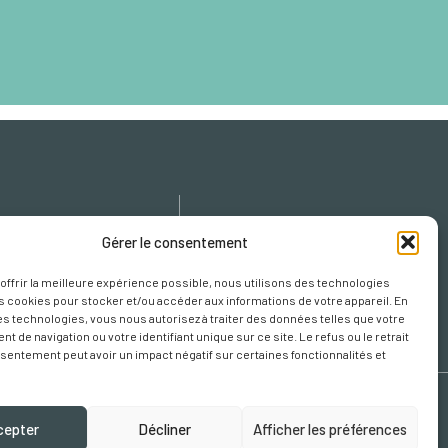
icy
Gérer le consentement
cy
 offrir la meilleure expérience possible, nous utilisons des technologies
s Cookies
es cookies pour stocker et/ou accéder aux informations de votre appareil. En
s technologies, vous nous autorisez à traiter des données telles que votre
 de navigation ou votre identifiant unique sur ce site. Le refus ou le retrait
sentement peut avoir un impact négatif sur certaines fonctionnalités et
cepter
Décliner
Afficher les préférences