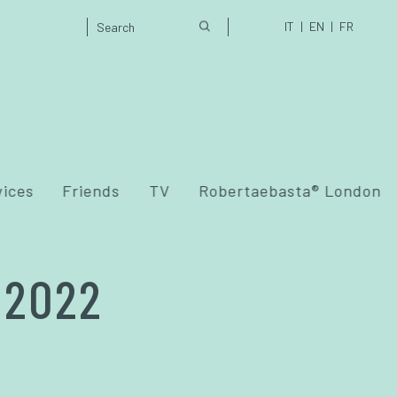
IT
EN
FR
vices
Friends
TV
Robertaebasta® London
 2022