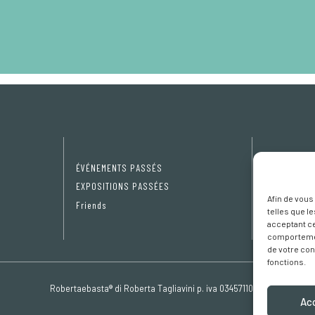
ÉVÉNEMENTS PASSÉS
Privacy Pol
EXPOSITIONS PASSÉES
Cookie poli
Afin de vous
Friends
Préférence
telles que l
acceptant ce
comportement
de votre con
fonctions.
Robertaebasta® di Roberta Tagliavini p. iva 03457110157
Ac