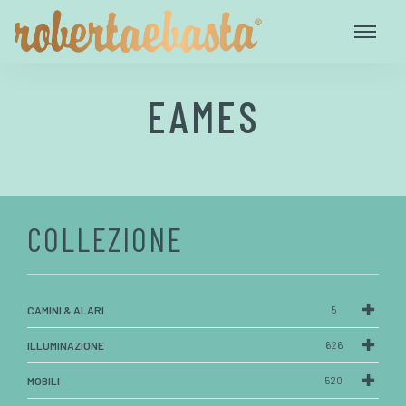
EAMES
COLLEZIONE
CAMINI & ALARI
5
ILLUMINAZIONE
626
MOBILI
520