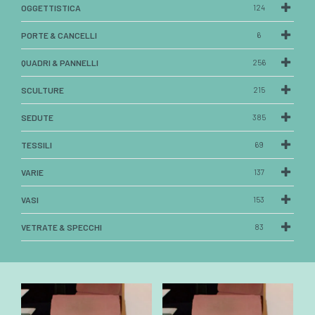
OGGETTISTICA
124
PORTE & CANCELLI
6
QUADRI & PANNELLI
256
SCULTURE
215
SEDUTE
385
TESSILI
69
VARIE
137
VASI
153
VETRATE & SPECCHI
83