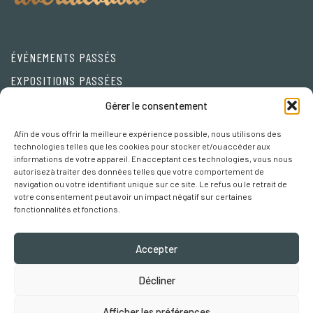
ÉVÉNEMENTS PASSÉS
EXPOSITIONS PASSÉES
Friends
Gérer le consentement
Afin de vous offrir la meilleure expérience possible, nous utilisons des
Privacy Policy
technologies telles que les cookies pour stocker et/ou accéder aux
informations de votre appareil. En acceptant ces technologies, vous nous
Cookie policy
autorisez à traiter des données telles que votre comportement de
navigation ou votre identifiant unique sur ce site. Le refus ou le retrait de
Préférences Cookies
votre consentement peut avoir un impact négatif sur certaines
fonctionnalités et fonctions.
Accepter
Décliner
Robertaebasta® di Roberta Tagliavini p. iva 03457110157
Afficher les préférences