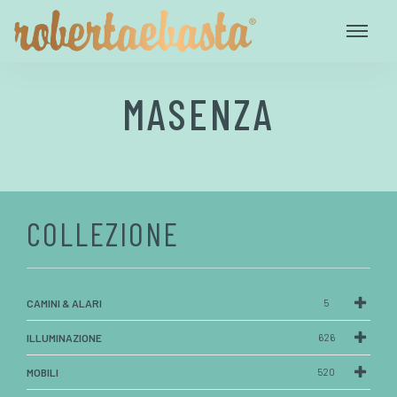
MASENZA
COLLEZIONE
CAMINI & ALARI
5
ILLUMINAZIONE
626
MOBILI
520