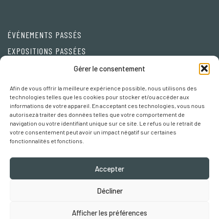
ÉVÉNEMENTS PASSÉS
EXPOSITIONS PASSÉES
Friends
Gérer le consentement
Afin de vous offrir la meilleure expérience possible, nous utilisons des
Privacy Policy
technologies telles que les cookies pour stocker et/ou accéder aux
informations de votre appareil. En acceptant ces technologies, vous nous
Cookie policy
autorisez à traiter des données telles que votre comportement de
navigation ou votre identifiant unique sur ce site. Le refus ou le retrait de
Préférences Cookies
votre consentement peut avoir un impact négatif sur certaines
fonctionnalités et fonctions.
Accepter
Décliner
Robertaebasta® di Roberta Tagliavini p. iva 03457110157
Afficher les préférences