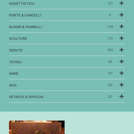
OGGETTISTICA
124
PORTE & CANCELLI
6
QUADRI & PANNELLI
256
SCULTURE
215
SEDUTE
385
TESSILI
69
VARIE
137
VASI
153
VETRATE & SPECCHI
83