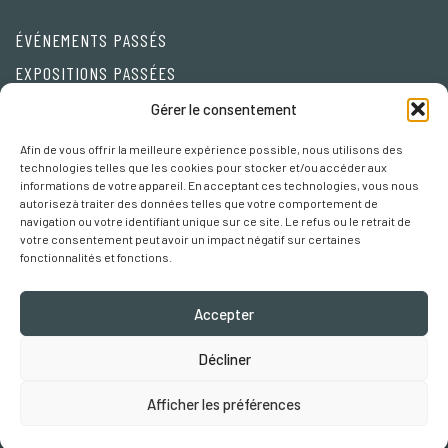
ÉVÉNEMENTS PASSÉS
EXPOSITIONS PASSÉES
Friends
Gérer le consentement
Afin de vous offrir la meilleure expérience possible, nous utilisons des
Privacy Policy
technologies telles que les cookies pour stocker et/ou accéder aux
informations de votre appareil. En acceptant ces technologies, vous nous
Cookie policy
autorisez à traiter des données telles que votre comportement de
navigation ou votre identifiant unique sur ce site. Le refus ou le retrait de
Préférences Cookies
votre consentement peut avoir un impact négatif sur certaines
fonctionnalités et fonctions.
Accepter
Décliner
Robertaebasta® di Roberta Tagliavini p. iva 03457110157
Afficher les préférences