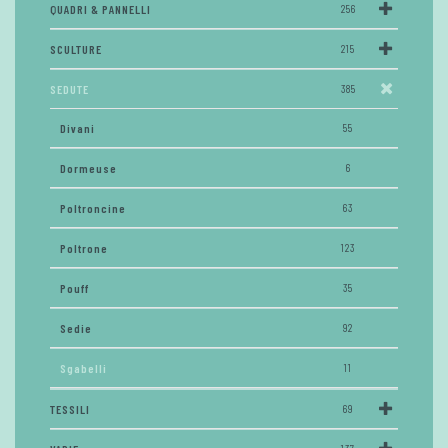
QUADRI & PANNELLI
256
SCULTURE
215
SEDUTE
385
Divani
55
Dormeuse
6
Poltroncine
63
Poltrone
123
Pouff
35
Sedie
92
Sgabelli
11
TESSILI
69