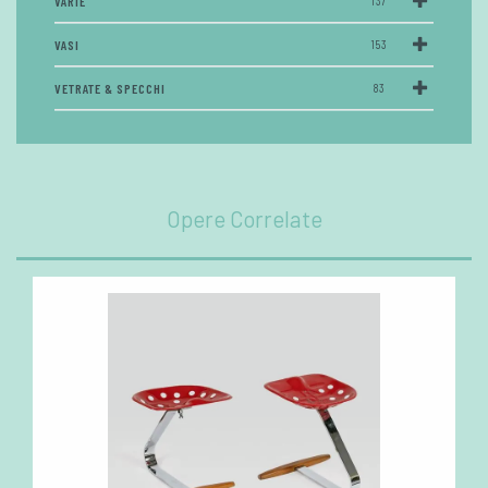
VARIE
137
VASI
153
VETRATE & SPECCHI
83
Opere Correlate