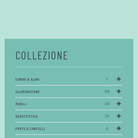
COLLEZIONE
CAMINI & ALARI
5
ILLUMINAZIONE
626
MOBILI
520
OGGETTISTICA
124
PORTE & CANCELLI
6