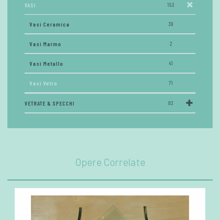
VASI
153
Vasi Ceramica
39
Vasi Marmo
2
Vasi Metallo
41
Vasi Vetro
71
VETRATE & SPECCHI
83
Opere Correlate