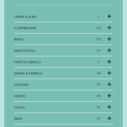
CAMINI & ALARI
5
ILLUMINAZIONE
626
MOBILI
520
OGGETTISTICA
124
PORTE & CANCELLI
6
QUADRI & PANNELLI
256
SCULTURE
215
SEDUTE
385
TESSILI
69
VARIE
137