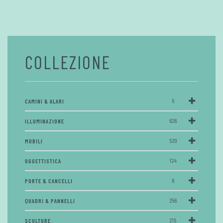
COLLEZIONE
CAMINI & ALARI
5
ILLUMINAZIONE
626
MOBILI
520
OGGETTISTICA
124
PORTE & CANCELLI
6
QUADRI & PANNELLI
256
SCULTURE
215