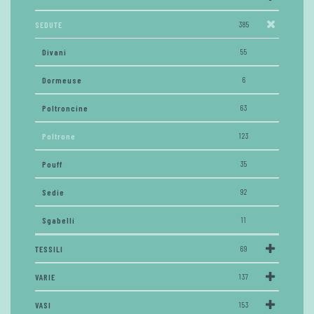
SEDUTE
385
Divani
55
Dormeuse
6
Poltroncine
63
Poltrone
123
Pouff
35
Sedie
92
Sgabelli
11
TESSILI
69
VARIE
137
VASI
153