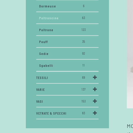
Dormeuse
6
Poltroncine
63
Poltrone
123
Pouff
35
Sedie
92
Sgabelli
11
TESSILI
69
VARIE
137
VASI
153
VETRATE & SPECCHI
83
MO