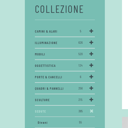
COLLEZIONE
CAMINI & ALARI
5
ILLUMINAZIONE
626
MOBILI
520
OGGETTISTICA
124
PORTE & CANCELLI
6
QUADRI & PANNELLI
256
SCULTURE
215
SEDUTE
385
Divani
55