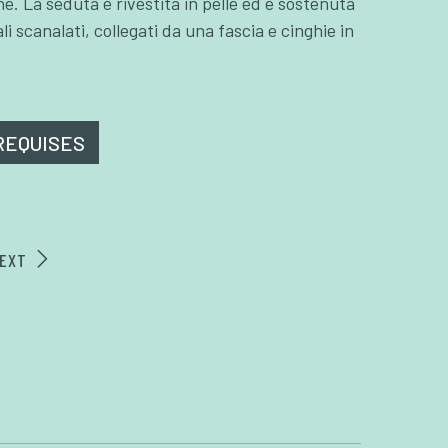
e. La seduta è rivestita in pelle ed è sostenuta
i scanalati, collegati da una fascia e cinghie in
REQUISES
EXT