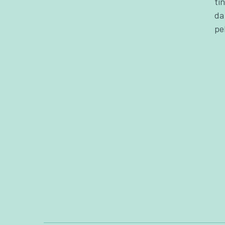
ti
da
pe