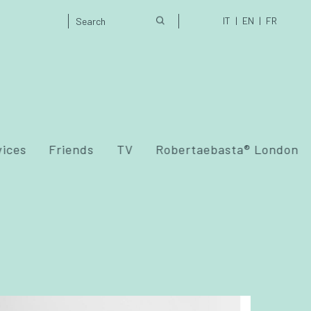
IT
EN
FR
vices
Friends
TV
Robertaebasta® London