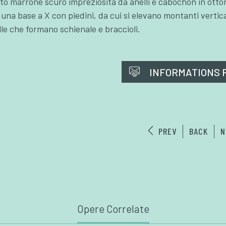
nto marrone scuro impreziosita da anelli e cabochon in otton
 una base a X con piedini, da cui si elevano montanti vertical
lle che formano schienale e braccioli.
INFORMATIONS 
PREV
BACK
N
Opere Correlate