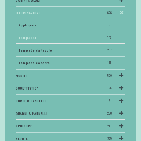
CAMINI & ALARI
ILLUMINAZIONE
626
Appliques
161
Lampadari
147
Lampade da tavolo
207
Lampade da terra
111
MOBILI
520
OGGETTISTICA
124
PORTE & CANCELLI
6
QUADRI & PANNELLI
256
SCULTURE
215
SEDUTE
385