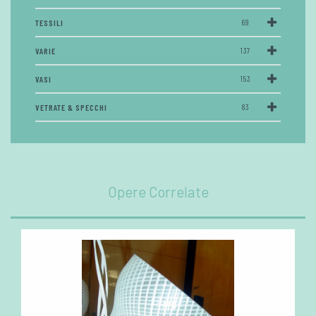
TESSILI
69
VARIE
137
VASI
153
VETRATE & SPECCHI
83
Opere Correlate