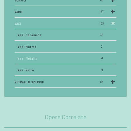
TESSILI
VARIE
137
VASI
153
Vasi Ceramica
39
Vasi Marmo
2
Vasi Metallo
41
Vasi Vetro
71
VETRATE & SPECCHI
83
Opere Correlate