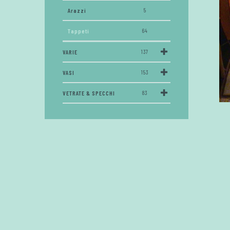
Arazzi
5
Tappeti
64
VARIE
137
VASI
153
VETRATE & SPECCHI
83