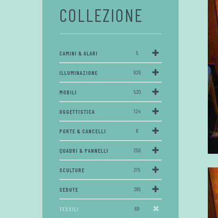
COLLEZIONE
CAMINI & ALARI
5
ILLUMINAZIONE
626
MOBILI
520
OGGETTISTICA
124
PORTE & CANCELLI
6
QUADRI & PANNELLI
256
SCULTURE
215
SEDUTE
385
TESSILI
69