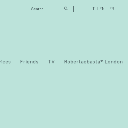
IT
EN
FR
vices
Friends
TV
Robertaebasta® London