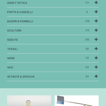
OGGETTISTICA
124
PORTE & CANCELLI
6
QUADRI & PANNELLI
256
SCULTURE
215
SEDUTE
385
TESSILI
69
VARIE
137
VASI
153
VETRATE & SPECCHI
83