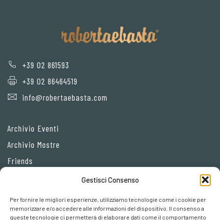
+39 02 861593
+39 02 86464519
info@robertaebasta.com
Archivio Eventi
Archivio Mostre
Friends
Gestisci Consenso
Privacy Policy
Per fornire le migliori esperienze, utilizziamo tecnologie come i cookie per
Cookie policy
memorizzare e/o accedere alle informazioni del dispositivo. Il consenso a
queste tecnologie ci permetterà di elaborare dati come il comportamento