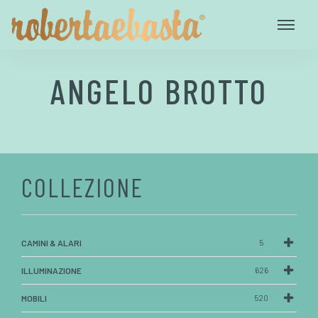
ANGELO BROTTO
COLLEZIONE
CAMINI & ALARI
5
ILLUMINAZIONE
626
MOBILI
520