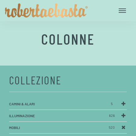
COLONNE
COLLEZIONE
CAMINI & ALARI
5
ILLUMINAZIONE
626
MOBILI
520