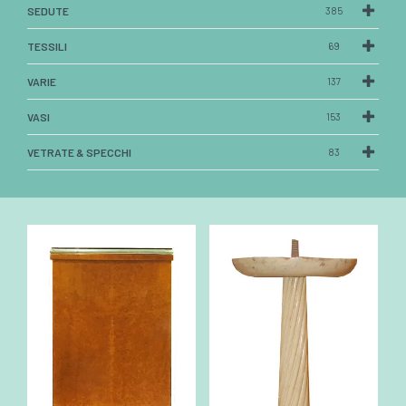
SEDUTE
385
TESSILI
69
VARIE
137
VASI
153
VETRATE & SPECCHI
83