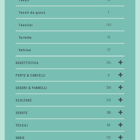
Tavoli da gioco
1
Tavolini
143
Toilette
15
Vetrine
12
OGGETTISTICA
124
PORTE & CANCELLI
6
QUADRI & PANNELLI
256
SCULTURE
215
SEDUTE
385
TESSILI
69
VARIE
137