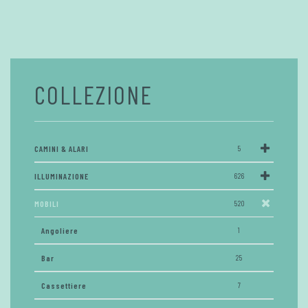
COLLEZIONE
CAMINI & ALARI
5
ILLUMINAZIONE
626
MOBILI
520
Angoliere
1
Bar
25
Cassettiere
7