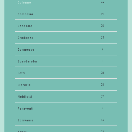
Colonne
24
Comodini
21
Consolle
26
Credenze
33
Dormeuse
4
Guardaroba
9
Letti
20
Librerie
28
Mobiletti
37
Paraventi
9
Scrivanie
33
Tavoli
72