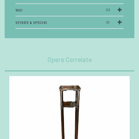
VASI
153
VETRATE & SPECCHI
83
Opere Correlate