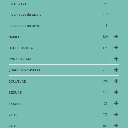
Lampadari
147
Lampade da tavolo
207
Lampade da terra
111
MOBILI
520
OGGETTISTICA
124
PORTE & CANCELLI
6
QUADRI & PANNELLI
256
SCULTURE
215
SEDUTE
385
TESSILI
69
VARIE
137
VASI
153