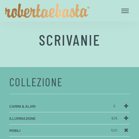
SCRIVANIE
COLLEZIONE
CAMINI & ALARI
5
ILLUMINAZIONE
626
MOBILI
520