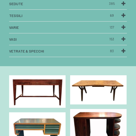
SEDUTE
385
TESSILI
69
VARIE
137
VASI
153
VETRATE & SPECCHI
83