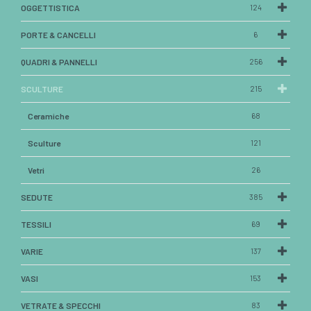
OGGETTISTICA
124
PORTE & CANCELLI
6
QUADRI & PANNELLI
256
SCULTURE
215
Ceramiche
68
Sculture
121
Vetri
26
SEDUTE
385
TESSILI
69
VARIE
137
VASI
153
VETRATE & SPECCHI
83