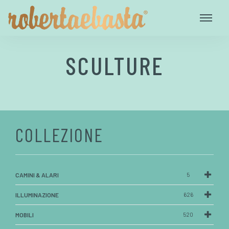
SCULTURE
COLLEZIONE
CAMINI & ALARI
5
ILLUMINAZIONE
626
MOBILI
520