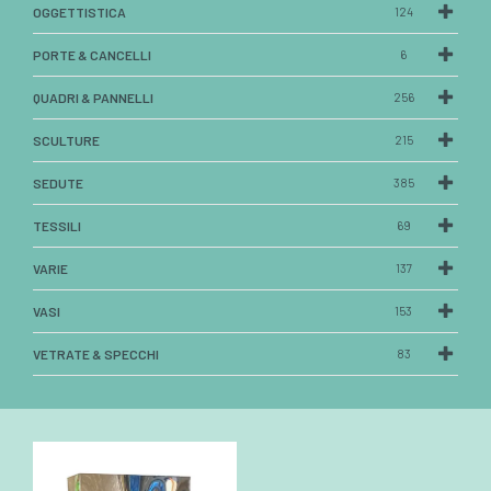
OGGETTISTICA
124
PORTE & CANCELLI
6
QUADRI & PANNELLI
256
SCULTURE
215
SEDUTE
385
TESSILI
69
VARIE
137
VASI
153
VETRATE & SPECCHI
83