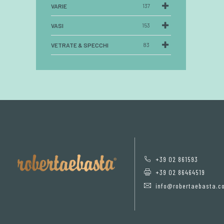
VARIE
137
VASI
153
VETRATE & SPECCHI
83
+39 02 861593
+39 02 86464519
info@robertaebasta.c