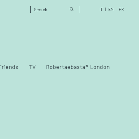
IT
EN
FR
Friends
TV
Robertaebasta® London