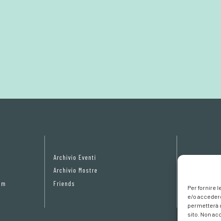
Archivio Eventi
Privacy Pol
Archivio Mostre
Cookie poli
om
Friends
Preferenze 
Per fornire 
e/o accedere
permetterà d
sito. Non ac