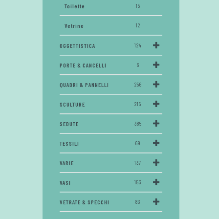
Toilette
15
Vetrine
12
OGGETTISTICA
124
PORTE & CANCELLI
6
QUADRI & PANNELLI
256
SCULTURE
215
SEDUTE
385
TESSILI
69
VARIE
137
VASI
153
VETRATE & SPECCHI
83