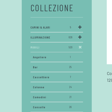
COLLEZIONE
CAMINI & ALARI
5
ILLUMINAZIONE
626
MOBILI
520
Angoliere
1
Bar
25
Co
Cassettiere
7
12
Colonne
24
Comodini
21
Consolle
26