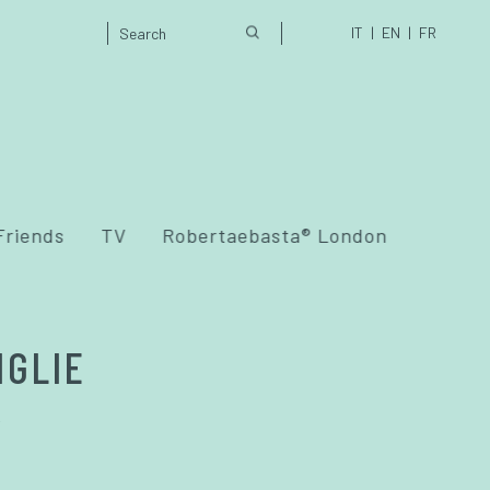
IT
EN
FR
Friends
TV
Robertaebasta® London
IGLIE
e