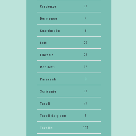
Credenze
33
Dormeuse
4
Guardaroba
9
Letti
20
Librerie
28
Mobiletti
37
Paraventi
9
Scrivanie
33
Tavoli
72
Tavoli da gioco
1
Tavolini
143