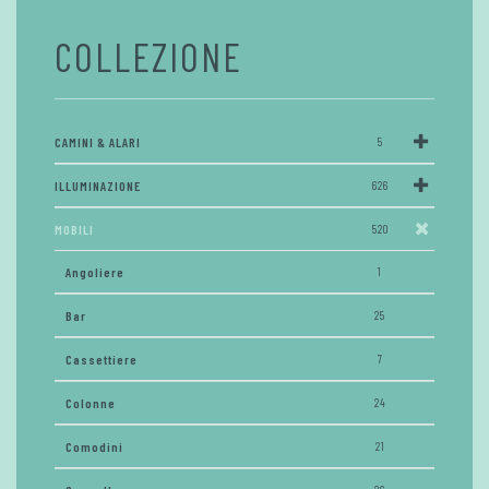
COLLEZIONE
CAMINI & ALARI
5
ILLUMINAZIONE
626
MOBILI
520
Angoliere
1
Bar
25
Cassettiere
7
Colonne
24
Comodini
21