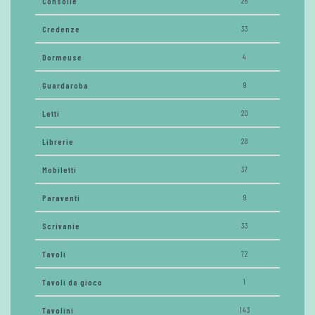
Consolle
26
Credenze
33
Dormeuse
4
Guardaroba
9
Letti
20
Librerie
28
Mobiletti
37
Paraventi
9
Scrivanie
33
Tavoli
72
Tavoli da gioco
1
Tavolini
143