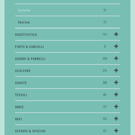
Toilette
15
Vetrine
12
OGGETTISTICA
124
PORTE & CANCELLI
6
QUADRI & PANNELLI
256
SCULTURE
215
SEDUTE
385
TESSILI
69
VARIE
137
VASI
153
VETRATE & SPECCHI
83