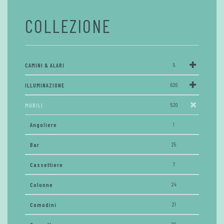
COLLEZIONE
CAMINI & ALARI
5
ILLUMINAZIONE
626
MOBILI
520
Angoliere
1
Bar
25
Cassettiere
7
Colonne
24
Comodini
21