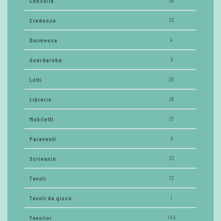
Consolle
26
Credenze
33
Dormeuse
4
Guardaroba
9
Letti
20
Librerie
28
Mobiletti
37
Paraventi
9
Scrivanie
33
Tavoli
72
Tavoli da gioco
1
Tavolini
143