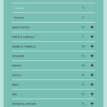
Toilette
15
Vetrine
12
OGGETTISTICA
124
PORTE & CANCELLI
6
QUADRI & PANNELLI
256
SCULTURE
215
SEDUTE
385
TESSILI
69
VARIE
137
VASI
153
VETRATE & SPECCHI
83