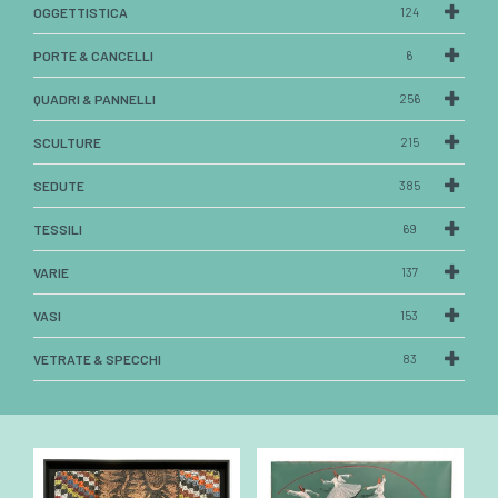
OGGETTISTICA
124
PORTE & CANCELLI
6
QUADRI & PANNELLI
256
SCULTURE
215
SEDUTE
385
TESSILI
69
VARIE
137
VASI
153
VETRATE & SPECCHI
83