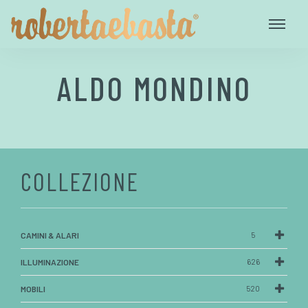
ALDO MONDINO
COLLEZIONE
CAMINI & ALARI
5
ILLUMINAZIONE
626
MOBILI
520