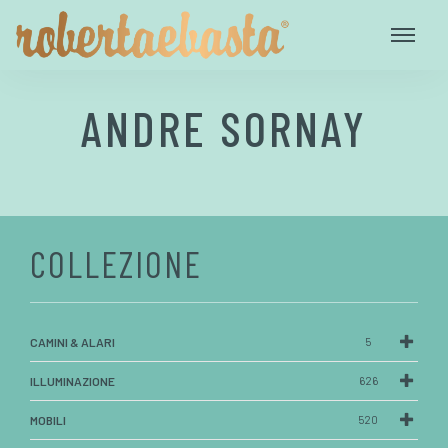
ANDRE SORNAY
COLLEZIONE
CAMINI & ALARI
5
ILLUMINAZIONE
626
MOBILI
520