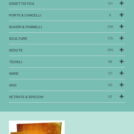
OGGETTISTICA
124
PORTE & CANCELLI
6
QUADRI & PANNELLI
256
SCULTURE
215
SEDUTE
385
TESSILI
69
VARIE
137
VASI
153
VETRATE & SPECCHI
83