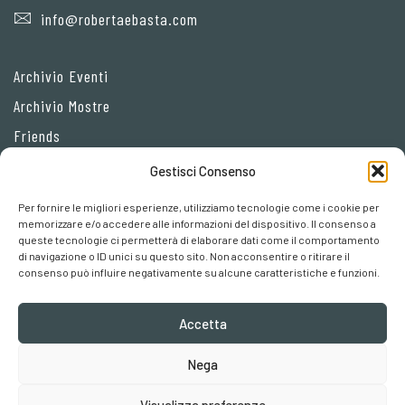
info@robertaebasta.com
Archivio Eventi
Archivio Mostre
Friends
Gestisci Consenso
Privacy Policy
Per fornire le migliori esperienze, utilizziamo tecnologie come i cookie per
Cookie policy
memorizzare e/o accedere alle informazioni del dispositivo. Il consenso a
queste tecnologie ci permetterà di elaborare dati come il comportamento
Preferenze cookies
di navigazione o ID unici su questo sito. Non acconsentire o ritirare il
consenso può influire negativamente su alcune caratteristiche e funzioni.
Accetta
Nega
Robertaebasta® di Roberta Tagliavini p. iva 03457110157
Visualizza preferenze