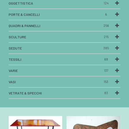
OGGETTISTICA
124
PORTE & CANCELLI
6
QUADRI & PANNELLI
256
SCULTURE
215
SEDUTE
385
TESSILI
69
VARIE
137
VASI
153
VETRATE & SPECCHI
83