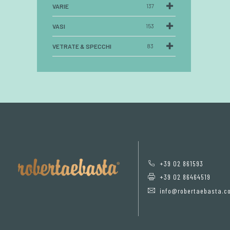
VARIE
137
VASI
153
VETRATE & SPECCHI
83
+39 02 861593
+39 02 86464519
info@robertaebasta.c