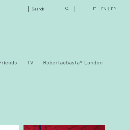
IT
EN
FR
Friends
TV
Robertaebasta® London