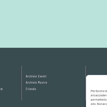
Archivio Eventi
Privacy Pol
Archivio Mostre
Cookie poli
om
Friends
Preferenze 
Per fornire 
e/o accedere
permetterà d
sito. Non ac