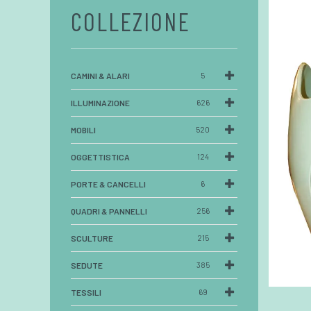
COLLEZIONE
CAMINI & ALARI
5
ILLUMINAZIONE
626
MOBILI
520
OGGETTISTICA
124
PORTE & CANCELLI
6
QUADRI & PANNELLI
256
SCULTURE
215
SEDUTE
385
TESSILI
69