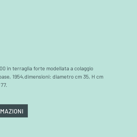
 in terraglia forte modellata a colaggio
 base, 1954,dimensioni: diametro cm 35, H cm
177.
RMAZIONI