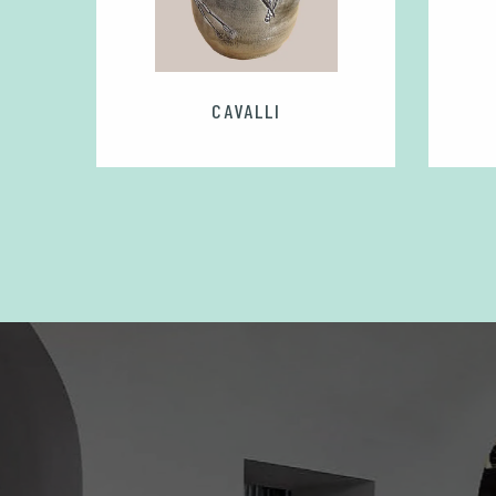
DINI
CAVALLI
0