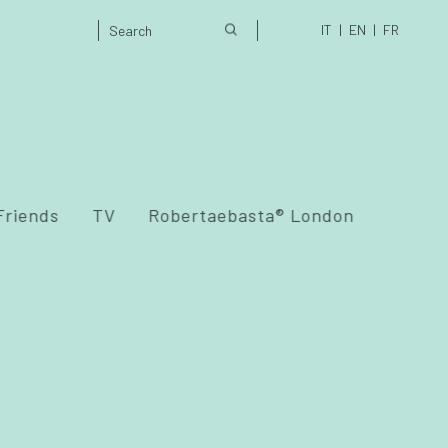
IT
EN
FR
Friends
TV
Robertaebasta® London