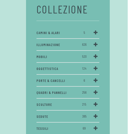
COLLEZIONE
CAMINI & ALARI
5
ILLUMINAZIONE
626
MOBILI
520
OGGETTISTICA
124
PORTE & CANCELLI
6
QUADRI & PANNELLI
256
SCULTURE
215
SEDUTE
385
TESSILI
69