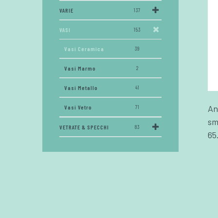
VARIE
137
VASI
153
Vasi Ceramica
39
Vasi Marmo
2
Vasi Metallo
41
An
Vasi Vetro
71
sm
VETRATE & SPECCHI
83
65