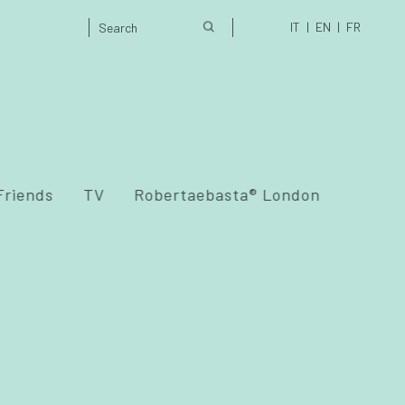
IT
EN
FR
Friends
TV
Robertaebasta® London