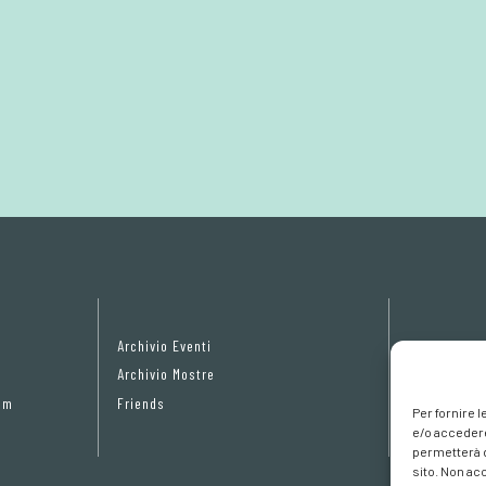
Archivio Eventi
Privacy Pol
Archivio Mostre
Cookie poli
om
Friends
Preferenze 
Per fornire 
e/o accedere
permetterà d
sito. Non ac