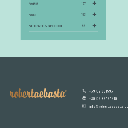
VARIE
137
VASI
153
VETRATE & SPECCHI
83
+39 02 861593
+39 02 86464519
info@robertaebasta.c