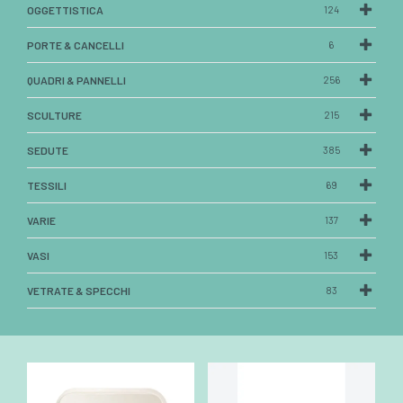
OGGETTISTICA
124
PORTE & CANCELLI
6
QUADRI & PANNELLI
256
SCULTURE
215
SEDUTE
385
TESSILI
69
VARIE
137
VASI
153
VETRATE & SPECCHI
83