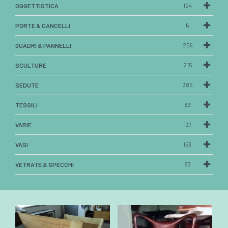
OGGETTISTICA
124
PORTE & CANCELLI
6
QUADRI & PANNELLI
256
SCULTURE
215
SEDUTE
385
TESSILI
69
VARIE
137
VASI
153
VETRATE & SPECCHI
83