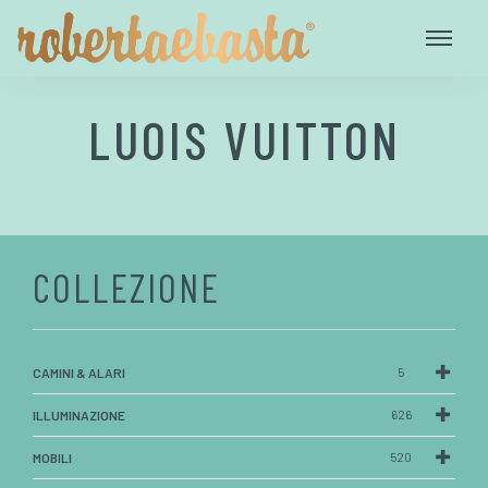
LUOIS VUITTON
COLLEZIONE
CAMINI & ALARI
5
ILLUMINAZIONE
626
MOBILI
520