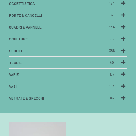
OGGETTISTICA
124
PORTE & CANCELLI
6
QUADRI & PANNELLI
256
SCULTURE
215
SEDUTE
385
TESSILI
69
VARIE
137
VASI
153
VETRATE & SPECCHI
83