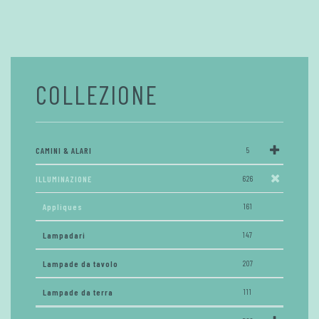
COLLEZIONE
CAMINI & ALARI
5
ILLUMINAZIONE
626
Appliques
161
Lampadari
147
Lampade da tavolo
207
Lampade da terra
111