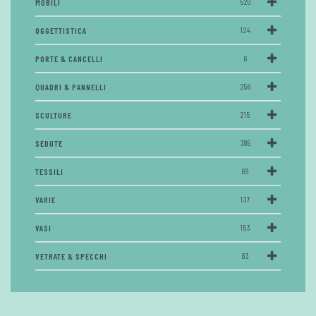
MOBILI
520
OGGETTISTICA
124
PORTE & CANCELLI
6
QUADRI & PANNELLI
256
SCULTURE
215
SEDUTE
385
TESSILI
69
VARIE
137
VASI
153
VETRATE & SPECCHI
83