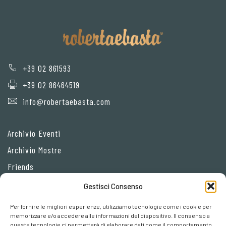
+39 02 861593
+39 02 86464519
info@robertaebasta.com
Archivio Eventi
Archivio Mostre
Friends
Gestisci Consenso
Privacy Policy
Per fornire le migliori esperienze, utilizziamo tecnologie come i cookie per
Cookie policy
memorizzare e/o accedere alle informazioni del dispositivo. Il consenso a
queste tecnologie ci permetterà di elaborare dati come il comportamento