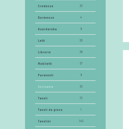
Credenze
33
Dormeuse
4
Guardaroba
9
Letti
20
Librerie
28
Mobiletti
37
Paraventi
9
Scrivanie
33
Tavoli
72
Tavoli da gioco
1
Tavolini
143