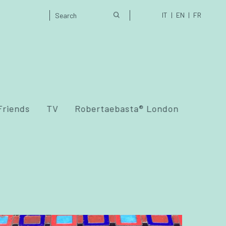
IT
EN
FR
Friends
TV
Robertaebasta® London