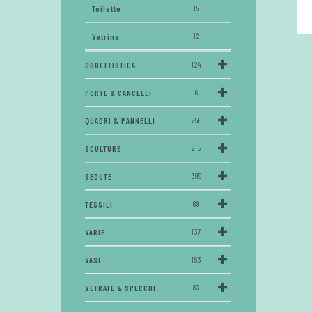
Toilette
15
Vetrine
12
OGGETTISTICA
124
PORTE & CANCELLI
6
QUADRI & PANNELLI
256
SCULTURE
215
SEDUTE
385
TESSILI
69
VARIE
137
VASI
153
VETRATE & SPECCHI
83