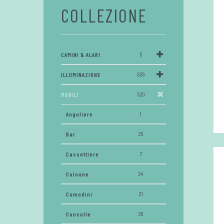
COLLEZIONE
CAMINI & ALARI
5
ILLUMINAZIONE
626
MOBILI
520
Angoliere
1
Bar
25
Cassettiere
7
Colonne
24
Comodini
21
Consolle
26